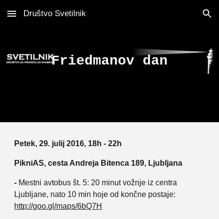
Društvo Svetilnik
Skip to main content
Skip to navigation
Friedmanov dan
Petek, 29. julij 2016, 18h - 22h
PikniAS, cesta Andreja Bitenca 189, Ljubljana
-
Mestni avtobus št. 5: 20 minut vožnje iz centra
Ljubljane, nato 10 min hoje od končne postaje:
http://goo.gl/maps/6bQ7H