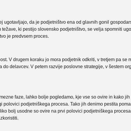
ugotavljajo, da je podjetništvo ena od glavnih gonil gospodarsk
težave, ki pestijo slovensko podjetništvo, se velja spomniti ug
štvo je predvsem proces.
t. V drugem koraku jo mora podjetnik odkriti, v tretjem pa se mor
ala do delavcev. V petem razvije poslovne strategije, v šestem o
mezne faze, lahko bolje pogledamo, kje vse so ovire in kako ji
gi polovici podjetniškega procesa. Tako jih denimo pestita pomanj
 veliko bolj usodne so ovire na prvi polovici podjetniškega proce
zkoristiti.