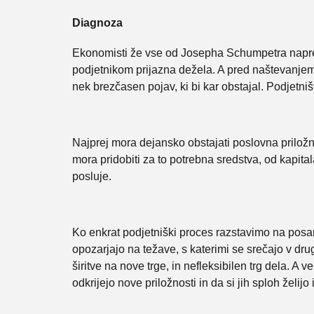
Diagnoza
Ekonomisti že vse od Josepha Schumpetra naprej 
podjetnikom prijazna dežela. A pred naštevanjem 
nek brezčasen pojav, ki bi kar obstajal. Podjetni
Najprej mora dejansko obstajati poslovna priložnos
mora pridobiti za to potrebna sredstva, od kapit
posluje.
Ko enkrat podjetniški proces razstavimo na posa
opozarjajo na težave, s katerimi se srečajo v dru
širitve na nove trge, in nefleksibilen trg dela. A
odkrijejo nove priložnosti in da si jih sploh želijo i