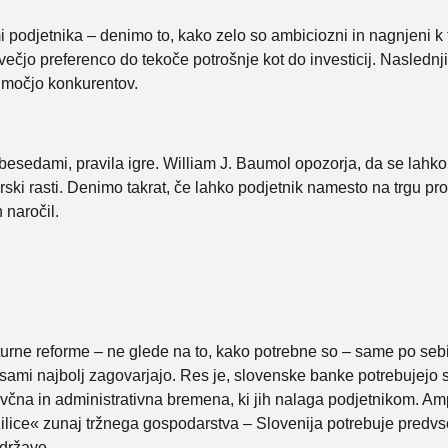
i podjetnika – denimo to, kako zelo so ambiciozni in nagnjeni k
 večjo preferenco do tekoče potrošnje kot do investicij. Naslednj
o močjo konkurentov.
 besedami, pravila igre. William J. Baumol opozorja, da se lahko 
ski rasti. Denimo takrat, če lahko podjetnik namesto na trgu profi
 naročil.
urne reforme – ne glede na to, kako potrebne so – same po sebi
iki sami najbolj zagovarjajo. Res je, slovenske banke potrebujejo 
čna in administrativna bremena, ki jih nalaga podjetnikom. Amp
žilice« zunaj tržnega gospodarstva – Slovenija potrebuje predv
 državo.