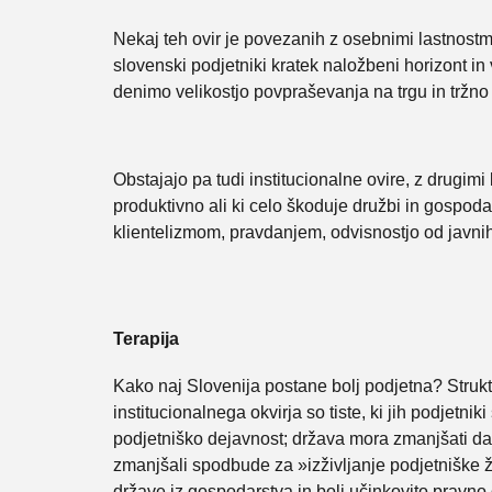
Nekaj teh ovir je povezanih z osebnimi lastnostm
slovenski podjetniki kratek naložbeni horizont in
denimo velikostjo povpraševanja na trgu in tržn
Obstajajo pa tudi institucionalne ovire, z drugimi
produktivno ali ki celo škoduje družbi in gospodar
klientelizmom, pravdanjem, odvisnostjo od javnih
Terapija
Kako naj Slovenija postane bolj podjetna? Strukt
institucionalnega okvirja so tiste, ki jih podjetn
podjetniško dejavnost; država mora zmanjšati dav
zmanjšali spodbude za »izživljanje podjetniške 
države iz gospodarstva in bolj učinkovito pravno