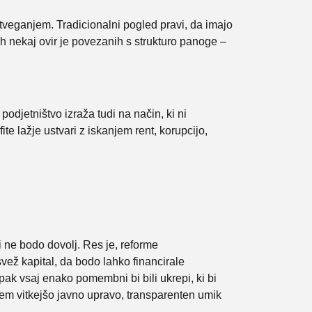
 tveganjem. Tradicionalni pogled pravi, da imajo
ih nekaj ovir je povezanih s strukturo panoge –
podjetništvo izraža tudi na način, ki ni
te lažje ustvari z iskanjem rent, korupcijo,
 ne bodo dovolj. Res je, reforme
svež kapital, da bodo lahko financirale
ak vsaj enako pomembni bi bili ukrepi, ki bi
sem vitkejšo javno upravo, transparenten umik