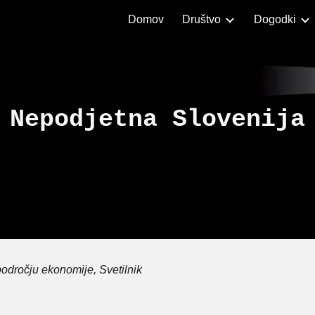
Domov
Društvo
Dogodki
ip to main content
Skip to navigat
Nepodjetna Slovenija
 področju ekonomije, Svetilnik