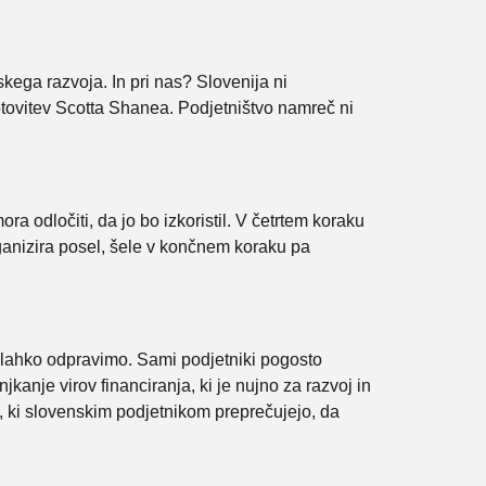
ega razvoja. In pri nas? Slovenija ni
otovitev Scotta Shanea. Podjetništvo namreč ni
a odločiti, da jo bo izkoristil. V četrtem koraku
rganizira posel, šele v končnem koraku pa
h lahko odpravimo. Sami podjetniki pogosto
kanje virov financiranja, ki je nujno za razvoj in
sa, ki slovenskim podjetnikom preprečujejo, da