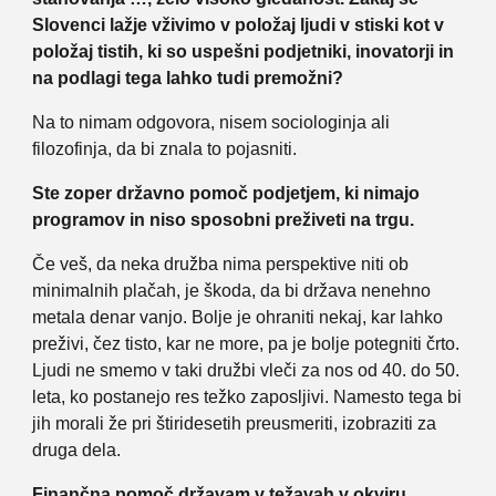
Slovenci lažje vživimo v položaj ljudi v stiski kot v
položaj tistih, ki so uspešni podjetniki, inovatorji in
na podlagi tega lahko tudi premožni?
Na to nimam odgovora, nisem sociologinja ali
filozofinja, da bi znala to pojasniti.
Ste zoper državno pomoč podjetjem, ki nimajo
programov in niso sposobni preživeti na trgu.
Če veš, da neka družba nima perspektive niti ob
minimalnih plačah, je škoda, da bi država nenehno
metala denar vanjo. Bolje je ohraniti nekaj, kar lahko
preživi, čez tisto, kar ne more, pa je bolje potegniti črto.
Ljudi ne smemo v taki družbi vleči za nos od 40. do 50.
leta, ko postanejo res težko zaposljivi. Namesto tega bi
jih morali že pri štiridesetih preusmeriti, izobraziti za
druga dela.
Finančna pomoč državam v težavah v okviru