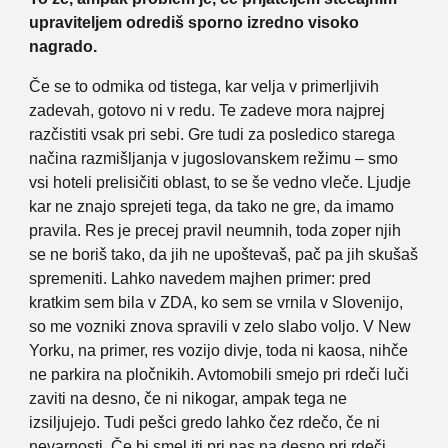
upraviteljem odrediš sporno izredno visoko
nagrado.
Če se to odmika od tistega, kar velja v primerljivih
zadevah, gotovo ni v redu. Te zadeve mora najprej
razčistiti vsak pri sebi. Gre tudi za posledico starega
načina razmišljanja v jugoslovanskem režimu – smo
vsi hoteli prelisičiti oblast, to se še vedno vleče. Ljudje
kar ne znajo sprejeti tega, da tako ne gre, da imamo
pravila. Res je precej pravil neumnih, toda zoper njih
se ne boriš tako, da jih ne upoštevaš, pač pa jih skušaš
spremeniti. Lahko navedem majhen primer: pred
kratkim sem bila v ZDA, ko sem se vrnila v Slovenijo,
so me vozniki znova spravili v zelo slabo voljo. V New
Yorku, na primer, res vozijo divje, toda ni kaosa, nihče
ne parkira na pločnikih. Avtomobili smejo pri rdeči luči
zaviti na desno, če ni nikogar, ampak tega ne
izsiljujejo. Tudi pešci gredo lahko čez rdečo, če ni
nevarnosti. Če bi smel iti pri nas na desno pri rdeči