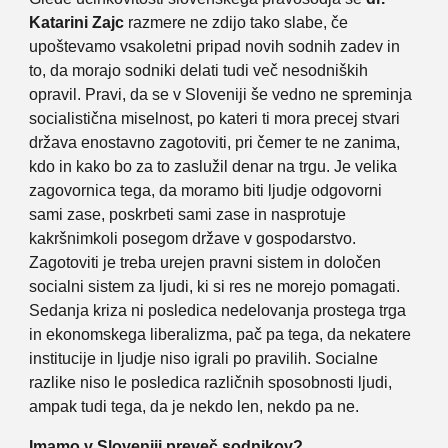
Katarini Zajc
razmere ne zdijo tako slabe, če
upoštevamo vsakoletni pripad novih sodnih zadev in
to, da morajo sodniki delati tudi več nesodniških
opravil. Pravi, da se v Sloveniji še vedno ne spreminja
socialistična miselnost, po kateri ti mora precej stvari
država enostavno zagotoviti, pri čemer te ne zanima,
kdo in kako bo za to zaslužil denar na trgu. Je velika
zagovornica tega, da moramo biti ljudje odgovorni
sami zase, poskrbeti sami zase in nasprotuje
kakršnimkoli posegom države v gospodarstvo.
Zagotoviti je treba urejen pravni sistem in določen
socialni sistem za ljudi, ki si res ne morejo pomagati.
Sedanja kriza ni posledica nedelovanja prostega trga
in ekonomskega liberalizma, pač pa tega, da nekatere
institucije in ljudje niso igrali po pravilih. Socialne
razlike niso le posledica različnih sposobnosti ljudi,
ampak tudi tega, da je nekdo len, nekdo pa ne.
Imamo v Sloveniji preveč sodnikov?