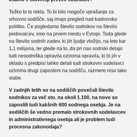
Težko bi to rekla. To bi bilo mogoče vprašanje za
vrhovno sodišče, saj imajo pregled nad kadrovsko
politiko. Če pogledamo število sodnikov na število
prebivalcev, smo na prvem mestu v Evropi. Toda glede
na število sodnih zadev, ki jih ljudje vložijo, na leto kar
1,1 milijona, ter glede na to, da pri nas sodniki delajo
tudi nesodniška opravila oziroma opravila, ki bi jih v
skladu s predpisi lahko delali tudi strokovni sodelavci
oziroma drugi zaposleni na sodišču, razmere niso tako
slabe.
V zadnjih letih so na sodiščih povečali število
sodnikov za več sto, na okoli 1.100, na novo so
zaposlili tudi kakšnih 600 sodnega osebja. Je na
sodiščih še vedno premalo strokovnih sodelavcev
in administrativnega osebja ali je problem tudi
procesna zakonodaja?