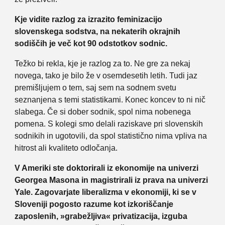
Kje vidite razlog za izrazito feminizacijo
slovenskega sodstva, na nekaterih okrajnih
sodiščih je več kot 90 odstotkov sodnic.
Težko bi rekla, kje je razlog za to. Ne gre za nekaj
novega, tako je bilo že v osemdesetih letih. Tudi jaz
premišljujem o tem, saj sem na sodnem svetu
seznanjena s temi statistikami. Konec koncev to ni nič
slabega. Če si dober sodnik, spol nima nobenega
pomena. S kolegi smo delali raziskave pri slovenskih
sodnikih in ugotovili, da spol statistično nima vpliva na
hitrost ali kvaliteto odločanja.
V Ameriki ste doktorirali iz ekonomije na univerzi
Georgea Masona in magistrirali iz prava na univerzi
Yale. Zagovarjate liberalizma v ekonomiji, ki se v
Sloveniji pogosto razume kot izkoriščanje
zaposlenih, »grabežljiva« privatizacija, izguba