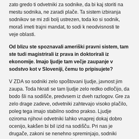
zato gredo ti odvetniki za sodnike, da bi kaj storiti na
mestu sodnika, ne zaradi plače. Ta sistem izbiranja
sodnikov se mi zdi bolj ustrezen, toda ko si sodnik,
moraš imeti trajni mandat, to sodi k neodvisnosti te
veje oblasti.
Od blizu ste spoznavali ameriški pravni sistem, tam
ste tudi magistrirali iz prava in doktorirali iz
ekonomije. Imajo ljudje tam večje zaupanje v
sodstvo kot v Sloveniji, čemu to pripisujete?
V ZDA so sodniki zelo spoštovani ljudje, javnost jim
zaupa. Toda hkrati se tam ljudje zelo redko odločijo, da
bodo šli na sodišče, predvsem iz dveh razlogov. Gre za
zelo drage zadeve, odvetniki zahtevajo visoko plačilo,
poleg tega imajo stabilno sodno prakso. Ljudje
oziroma njihovi odvetniki lahko vnaprej dokaj dobro
ocenijo, kakšen bi bil izid na sodišču. Pri nas je
drugače, zakoni se nenehno spreminjajo, sodniki