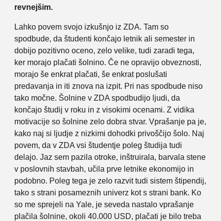
revnejšim.
Lahko povem svojo izkušnjo iz ZDA. Tam so
spodbude, da študenti končajo letnik ali semester in
dobijo pozitivno oceno, zelo velike, tudi zaradi tega,
ker morajo plačati šolnino. Če ne opravijo obveznosti,
morajo še enkrat plačati, še enkrat poslušati
predavanja in iti znova na izpit. Pri nas spodbude niso
tako močne. Šolnine v ZDA spodbudijo ljudi, da
končajo študij v roku in z visokimi ocenami. Z vidika
motivacije so šolnine zelo dobra stvar. Vprašanje pa je,
kako naj si ljudje z nizkimi dohodki privoščijo šolo. Naj
povem, da v ZDA vsi študentje poleg študija tudi
delajo. Jaz sem pazila otroke, inštruirala, barvala stene
v poslovnih stavbah, učila prve letnike ekonomijo in
podobno. Poleg tega je zelo razvit tudi sistem štipendij,
tako s strani posameznih univerz kot s strani bank. Ko
so me sprejeli na Yale, je seveda nastalo vprašanje
plačila šolnine, okoli 40.000 USD, plačati je bilo treba