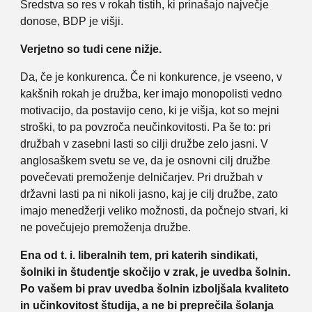
Sredstva so res v rokah tistih, ki prinašajo največje
donose, BDP je višji.
Verjetno so tudi cene nižje.
Da, če je konkurenca. Če ni konkurence, je vseeno, v
kakšnih rokah je družba, ker imajo monopolisti vedno
motivacijo, da postavijo ceno, ki je višja, kot so mejni
stroški, to pa povzroča neučinkovitosti. Pa še to: pri
družbah v zasebni lasti so cilji družbe zelo jasni. V
anglosaškem svetu se ve, da je osnovni cilj družbe
povečevati premoženje delničarjev. Pri družbah v
državni lasti pa ni nikoli jasno, kaj je cilj družbe, zato
imajo menedžerji veliko možnosti, da počnejo stvari, ki
ne povečujejo premoženja družbe.
Ena od t. i. liberalnih tem, pri katerih sindikati,
šolniki in študentje skočijo v zrak, je uvedba šolnin.
Po vašem bi prav uvedba šolnin izboljšala kvaliteto
in učinkovitost študija, a ne bi preprečila šolanja