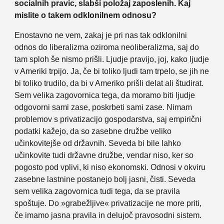
socialnih pravic, slabši položaj zaposlenih. Kaj
mislite o takem odklonilnem odnosu?
Enostavno ne vem, zakaj je pri nas tak odklonilni
odnos do liberalizma oziroma neoliberalizma, saj do
tam sploh še nismo prišli. Ljudje pravijo, joj, kako ljudje
v Ameriki trpijo. Ja, če bi toliko ljudi tam trpelo, se jih ne
bi toliko trudilo, da bi v Ameriko prišli delat ali študirat.
Sem velika zagovornica tega, da moramo biti ljudje
odgovorni sami zase, poskrbeti sami zase. Nimam
problemov s privatizacijo gospodarstva, saj empirični
podatki kažejo, da so zasebne družbe veliko
učinkovitejše od državnih. Seveda bi bile lahko
učinkovite tudi državne družbe, vendar niso, ker so
pogosto pod vplivi, ki niso ekonomski. Odnosi v okviru
zasebne lastnine postanejo bolj jasni, čisti. Seveda
sem velika zagovornica tudi tega, da se pravila
spoštuje. Do »grabežljive« privatizacije ne more priti,
če imamo jasna pravila in delujoč pravosodni sistem.