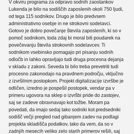
V okviru programa za odpravo sodnih zaostankov
Lukenda je bilo na sodiščih zaposlenih okoli 750 ljudi,
od tega 115 sodnikov. Drugo je bilo predvsem
administrativno osebje in ne strokovni sodelavci.
Gotovo je dobro povečanje števila zaposlenih, ki so v
pomoč sodnikom, toda zdaj bi moral biti poudarek na
povečevanju števila strokovnih sodelavcev. Ti
sodnikom vsebinsko pomagajo pri pisanju sodnih
odločb in lahko opravljajo tudi druga procesna dejanja
v skladu z zakoni. Seveda bi bilo treba prevetriti tudi
procesno zakonodajo na pravdnem področju, vključno
z izvršilnim postopkom. Projekt digitalizacije izvršbe je
odličen, izredno je pospešil postopek, vendar pa v
primeru ugovora na sklep o izvršbi pride do zastojev,
saj se zadeve obravnavajo kot tožbe. Moram pa
povedati, da imajo sedaj tako sodniki kot predsedniki
sodišč večji pregled nad gibanjem zadev na podlagi
projekta skladišča podatkov, tako da vem, da so v
zadnjih mesecih veliko zelo starih primerov rešili, saj