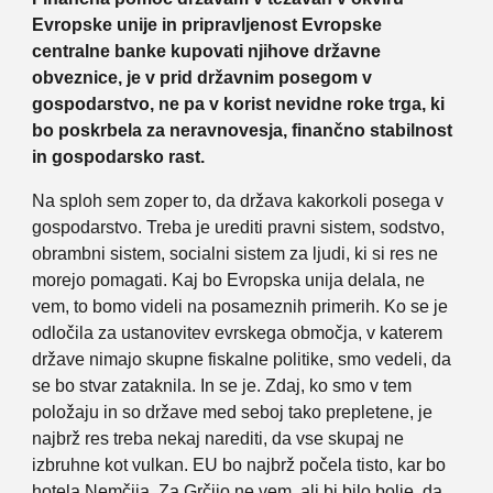
Evropske unije in pripravljenost Evropske
centralne banke kupovati njihove državne
obveznice, je v prid državnim posegom v
gospodarstvo, ne pa v korist nevidne roke trga, ki
bo poskrbela za neravnovesja, finančno stabilnost
in gospodarsko rast.
Na sploh sem zoper to, da država kakorkoli posega v
gospodarstvo. Treba je urediti pravni sistem, sodstvo,
obrambni sistem, socialni sistem za ljudi, ki si res ne
morejo pomagati. Kaj bo Evropska unija delala, ne
vem, to bomo videli na posameznih primerih. Ko se je
odločila za ustanovitev evrskega območja, v katerem
države nimajo skupne fiskalne politike, smo vedeli, da
se bo stvar zataknila. In se je. Zdaj, ko smo v tem
položaju in so države med seboj tako prepletene, je
najbrž res treba nekaj narediti, da vse skupaj ne
izbruhne kot vulkan. EU bo najbrž počela tisto, kar bo
hotela Nemčija. Za Grčijo ne vem, ali bi bilo bolje, da