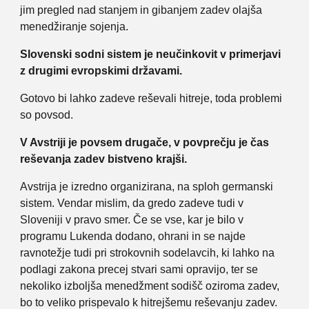
jim pregled nad stanjem in gibanjem zadev olajša
menedžiranje sojenja.
Slovenski sodni sistem je neučinkovit v primerjavi
z drugimi evropskimi državami.
Gotovo bi lahko zadeve reševali hitreje, toda problemi
so povsod.
V Avstriji je povsem drugače, v povprečju je čas
reševanja zadev bistveno krajši.
Avstrija je izredno organizirana, na sploh germanski
sistem. Vendar mislim, da gredo zadeve tudi v
Sloveniji v pravo smer. Če se vse, kar je bilo v
programu Lukenda dodano, ohrani in se najde
ravnotežje tudi pri strokovnih sodelavcih, ki lahko na
podlagi zakona precej stvari sami opravijo, ter se
nekoliko izboljša menedžment sodišč oziroma zadev,
bo to veliko prispevalo k hitrejšemu reševanju zadev.