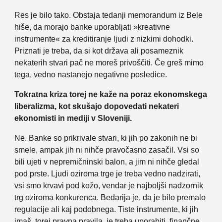
Res je bilo tako. Obstaja tedanji memorandum iz Bele
hiše, da morajo banke uporabljati »kreativne
instrumente« za kreditiranje ljudi z nizkimi dohodki.
Priznati je treba, da si kot država ali posameznik
nekaterih stvari pač ne moreš privoščiti. Če greš mimo
tega, vedno nastanejo negativne posledice.
Tokratna kriza torej ne kaže na poraz ekonomskega
liberalizma, kot skušajo dopovedati nekateri
ekonomisti in mediji v Sloveniji.
Ne. Banke so prikrivale stvari, ki jih po zakonih ne bi
smele, ampak jih ni nihče pravočasno zasačil. Vsi so
bili ujeti v nepremičninski balon, a jim ni nihče gledal
pod prste. Ljudi oziroma trge je treba vedno nadzirati,
vsi smo krvavi pod kožo, vendar je najboljši nadzornik
trg oziroma konkurenca. Bedarija je, da je bilo premalo
regulacije ali kaj podobnega. Tiste instrumente, ki jih
imaš, torej pravna pravila, je treba uporabiti, finančne