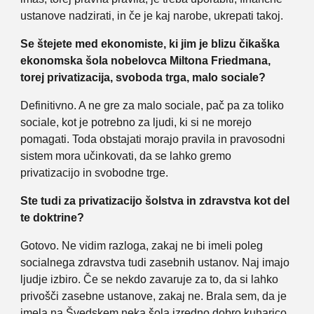
ustanove nadzirati, in če je kaj narobe, ukrepati takoj.
Se štejete med ekonomiste, ki jim je blizu čikaška
ekonomska šola nobelovca Miltona Friedmana,
torej privatizacija, svoboda trga, malo sociale?
Definitivno. A ne gre za malo sociale, pač pa za toliko
sociale, kot je potrebno za ljudi, ki si ne morejo
pomagati. Toda obstajati morajo pravila in pravosodni
sistem mora učinkovati, da se lahko gremo
privatizacijo in svobodne trge.
Ste tudi za privatizacijo šolstva in zdravstva kot del
te doktrine?
Gotovo. Ne vidim razloga, zakaj ne bi imeli poleg
socialnega zdravstva tudi zasebnih ustanov. Naj imajo
ljudje izbiro. Če se nekdo zavaruje za to, da si lahko
privošči zasebne ustanove, zakaj ne. Brala sem, da je
imela na Švedskem neka šola izredno dobro kuharico,