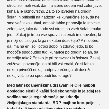
otroci so imeli vsak dan na izbiro sedem vrst zelenjave,
kuhala je raznovrstno. Za to so izvedeli na drugih
šolah in pritisnili na nadzornike kuharičine šole, da ne
sme več tako kuhati, ampak lahko pripravlja le tri vrste
zelenjave, tako da bodo vsi otroci po vseh šolah enako
jedli. Zakaj je treba vse spraviti na enak imenovalec, ki
je nižji od tistega, ki ga nekateri dosežejo? A ni dobro,
da ima na eni šoli otroci dobo in zdravo jedo, to bo
mogoče spodbudilo tudi kuharice po drugih šolah, da
naredijo tako? Enako je pri zdravstvu in šolstvu. Zakaj
zniževali povprečje, da bi bili vsi enaki, če si lahko
nekdo privošči nekaj nadpovprečnega ali doseže
nekaj več, to pa spodbudi tudi druge?
Med latinskoameriškima državami je Čile najbolj
dosledno sledil čikaški šoli ekonomije in je zdaj res
vodilna nacija tega območja po kriteriju
življenjskega standarda, BDP, majhne korupcije …,
toda hkrati imajo relativno visoko socialno