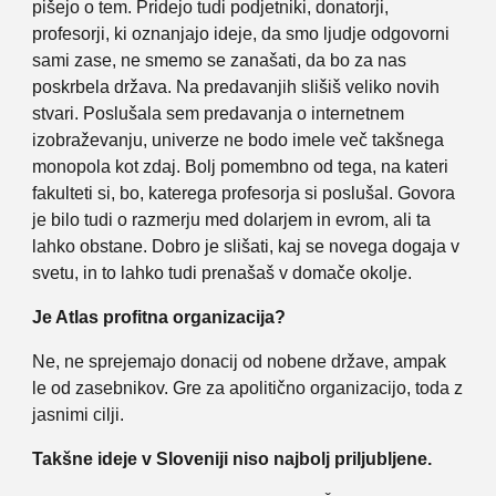
pišejo o tem. Pridejo tudi podjetniki, donatorji,
profesorji, ki oznanjajo ideje, da smo ljudje odgovorni
sami zase, ne smemo se zanašati, da bo za nas
poskrbela država. Na predavanjih slišiš veliko novih
stvari. Poslušala sem predavanja o internetnem
izobraževanju, univerze ne bodo imele več takšnega
monopola kot zdaj. Bolj pomembno od tega, na kateri
fakulteti si, bo, katerega profesorja si poslušal. Govora
je bilo tudi o razmerju med dolarjem in evrom, ali ta
lahko obstane. Dobro je slišati, kaj se novega dogaja v
svetu, in to lahko tudi prenašaš v domače okolje.
Je Atlas profitna organizacija?
Ne, ne sprejemajo donacij od nobene države, ampak
le od zasebnikov. Gre za apolitično organizacijo, toda z
jasnimi cilji.
Takšne ideje v Sloveniji niso najbolj priljubljene.