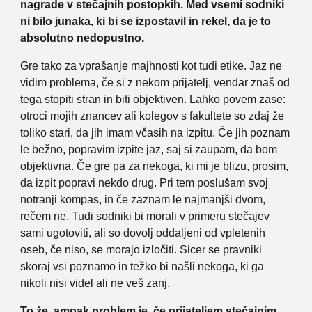
nagrade v stečajnih postopkih. Med vsemi sodniki
ni bilo junaka, ki bi se izpostavil in rekel, da je to
absolutno nedopustno.
Gre tako za vprašanje majhnosti kot tudi etike. Jaz ne
vidim problema, če si z nekom prijatelj, vendar znaš od
tega stopiti stran in biti objektiven. Lahko povem zase:
otroci mojih znancev ali kolegov s fakultete so zdaj že
toliko stari, da jih imam včasih na izpitu. Če jih poznam
le bežno, popravim izpite jaz, saj si zaupam, da bom
objektivna. Če gre pa za nekoga, ki mi je blizu, prosim,
da izpit popravi nekdo drug. Pri tem poslušam svoj
notranji kompas, in če zaznam le najmanjši dvom,
rečem ne. Tudi sodniki bi morali v primeru stečajev
sami ugotoviti, ali so dovolj oddaljeni od vpletenih
oseb, če niso, se morajo izločiti. Sicer se pravniki
skoraj vsi poznamo in težko bi našli nekoga, ki ga
nikoli nisi videl ali ne veš zanj.
To že, ampak problem je, če prijateljem stečajnim