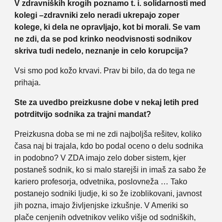
V zdravniških krogih poznamo t. i. solidarnosti med
kolegi –zdravniki zelo neradi ukrepajo zoper
kolege, ki dela ne opravljajo, kot bi morali. Se vam
ne zdi, da se pod krinko neodvisnosti sodnikov
skriva tudi nedelo, neznanje in celo korupcija?
Vsi smo pod kožo krvavi. Prav bi bilo, da do tega ne
prihaja.
Ste za uvedbo preizkusne dobe v nekaj letih pred
potrditvijo sodnika za trajni mandat?
Preizkusna doba se mi ne zdi najboljša rešitev, koliko
časa naj bi trajala, kdo bo podal oceno o delu sodnika
in podobno? V ZDA imajo zelo dober sistem, kjer
postaneš sodnik, ko si malo starejši in imaš za sabo že
kariero profesorja, odvetnika, poslovneža … Tako
postanejo sodniki ljudje, ki so že izoblikovani, javnost
jih pozna, imajo življenjske izkušnje. V Ameriki so
plače cenjenih odvetnikov veliko višje od sodniških,