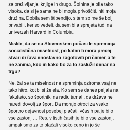
za preživljanje, knjige in drugo. Šolnina je bila tako
visoka, da si je sama ne bi mogla privoščiti, niti moja
družina. Dobila sem štipendijo, s tem so me še bolj
privabili, ker so vedeli, da sem bila sprejeta tudi na
univerzah Harvard in Columbia.
Mislite, da se na Slovenskem počasi le spreminja
socialistična miselnost, po kateri ti mora precej
stvari država enostavno zagotoviti pri čemer, a te
ne zanima, kdo in kako bo za to zaslužil denar na
trgu?
Ne, žal se ta miselnost ne spreminja oziroma vsaj ne
tako hitro, kot bi si želela. Ko sem se danes peljala na
fakulteto, so športniki na radiu tarnali, da država ne
naredi dovolj za šport. Da morajo otroci za vsako
športno dejavnost posebej plačati, včasih pa je bilo
vse zastonj … Res, v tistih časih je bilo vse zastonj,
ampak smo za to plačali visoko ceno in jo še