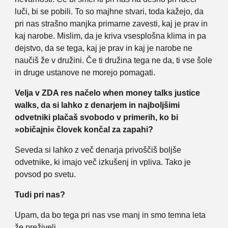
luči, bi se pobili. To so majhne stvari, toda kažejo, da
pri nas strašno manjka primarne zavesti, kaj je prav in
kaj narobe. Mislim, da je kriva vsesplošna klima in pa
dejstvo, da se tega, kaj je prav in kaj je narobe ne
naučiš že v družini. Če ti družina tega ne da, ti vse šole
in druge ustanove ne morejo pomagati.
Velja v ZDA res načelo when money talks justice
walks, da si lahko z denarjem in najboljšimi
odvetniki plačaš svobodo v primerih, ko bi
»običajni« človek končal za zapahi?
Seveda si lahko z več denarja privoščiš boljše
odvetnike, ki imajo več izkušenj in vpliva. Tako je
povsod po svetu.
Tudi pri nas?
Upam, da bo tega pri nas vse manj in smo temna leta
že preživeli.