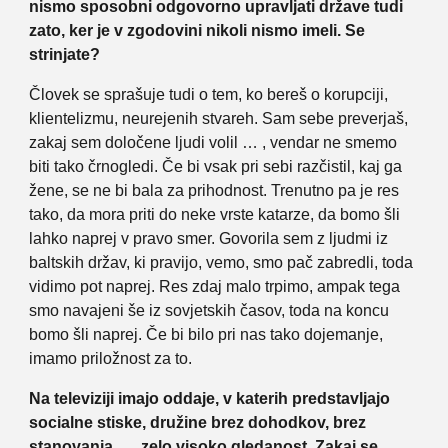
nismo sposobni odgovorno upravljati države tudi
zato, ker je v zgodovini nikoli nismo imeli. Se
strinjate?
Človek se sprašuje tudi o tem, ko bereš o korupciji,
klientelizmu, neurejenih stvareh. Sam sebe preverjaš,
zakaj sem določene ljudi volil … , vendar ne smemo
biti tako črnogledi. Če bi vsak pri sebi razčistil, kaj ga
žene, se ne bi bala za prihodnost. Trenutno pa je res
tako, da mora priti do neke vrste katarze, da bomo šli
lahko naprej v pravo smer. Govorila sem z ljudmi iz
baltskih držav, ki pravijo, vemo, smo pač zabredli, toda
vidimo pot naprej. Res zdaj malo trpimo, ampak tega
smo navajeni še iz sovjetskih časov, toda na koncu
bomo šli naprej. Če bi bilo pri nas tako dojemanje,
imamo priložnost za to.
Na televiziji imajo oddaje, v katerih predstavljajo
socialne stiske, družine brez dohodkov, brez
stanovanja …, zelo visoko gledanost. Zakaj se