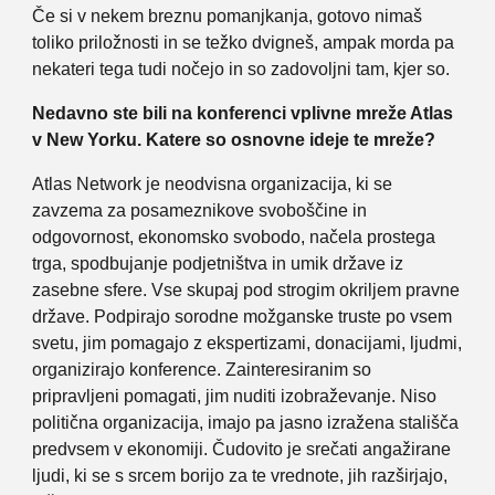
Če si v nekem breznu pomanjkanja, gotovo nimaš
toliko priložnosti in se težko dvigneš, ampak morda pa
nekateri tega tudi nočejo in so zadovoljni tam, kjer so.
Nedavno ste bili na konferenci vplivne mreže Atlas
v New Yorku. Katere so osnovne ideje te mreže?
Atlas Network je neodvisna organizacija, ki se
zavzema za posameznikove svoboščine in
odgovornost, ekonomsko svobodo, načela prostega
trga, spodbujanje podjetništva in umik države iz
zasebne sfere. Vse skupaj pod strogim okriljem pravne
države. Podpirajo sorodne možganske truste po vsem
svetu, jim pomagajo z ekspertizami, donacijami, ljudmi,
organizirajo konference. Zainteresiranim so
pripravljeni pomagati, jim nuditi izobraževanje. Niso
politična organizacija, imajo pa jasno izražena stališča
predvsem v ekonomiji. Čudovito je srečati angažirane
ljudi, ki se s srcem borijo za te vrednote, jih razširjajo,