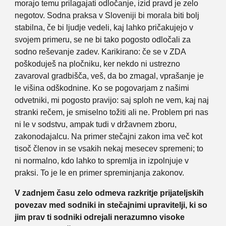
morajo temu prilagajati odločanje, izid pravd je zelo
negotov. Sodna praksa v Sloveniji bi morala biti bolj
stabilna, če bi ljudje vedeli, kaj lahko pričakujejo v
svojem primeru, se ne bi tako pogosto odločali za
sodno reševanje zadev. Karikirano: če se v ZDA
poškoduješ na pločniku, ker nekdo ni ustrezno
zavaroval gradbišča, veš, da bo zmagal, vprašanje je
le višina odškodnine. Ko se pogovarjam z našimi
odvetniki, mi pogosto pravijo: saj sploh ne vem, kaj naj
stranki rečem, je smiselno tožiti ali ne. Problem pri nas
ni le v sodstvu, ampak tudi v državnem zboru,
zakonodajalcu. Na primer stečajni zakon ima več kot
tisoč členov in se vsakih nekaj mesecev spremeni; to
ni normalno, kdo lahko to spremlja in izpolnjuje v
praksi. To je le en primer spreminjanja zakonov.
V zadnjem času zelo odmeva razkritje prijateljskih
povezav med sodniki in stečajnimi upravitelji, ki so
jim prav ti sodniki odrejali nerazumno visoke