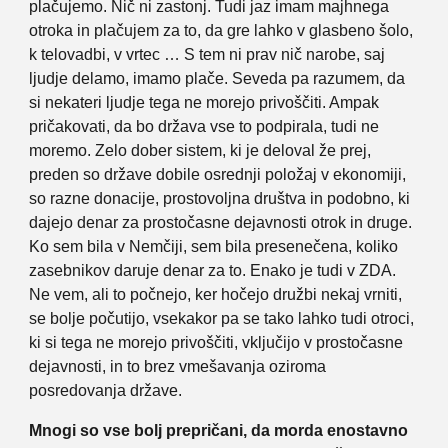
plačujemo. Nič ni zastonj. Tudi jaz imam majhnega
otroka in plačujem za to, da gre lahko v glasbeno šolo,
k telovadbi, v vrtec … S tem ni prav nič narobe, saj
ljudje delamo, imamo plače. Seveda pa razumem, da
si nekateri ljudje tega ne morejo privoščiti. Ampak
pričakovati, da bo država vse to podpirala, tudi ne
moremo. Zelo dober sistem, ki je deloval že prej,
preden so države dobile osrednji položaj v ekonomiji,
so razne donacije, prostovoljna društva in podobno, ki
dajejo denar za prostočasne dejavnosti otrok in druge.
Ko sem bila v Nemčiji, sem bila presenečena, koliko
zasebnikov daruje denar za to. Enako je tudi v ZDA.
Ne vem, ali to počnejo, ker hočejo družbi nekaj vrniti,
se bolje počutijo, vsekakor pa se tako lahko tudi otroci,
ki si tega ne morejo privoščiti, vključijo v prostočasne
dejavnosti, in to brez vmešavanja oziroma
posredovanja države.
Mnogi so vse bolj prepričani, da morda enostavno