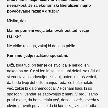
neenakost. Je za ekonomski liberalizem nujno
povečevanje razlik v družbi?
Mislim, da ni.
Mar ne pomeni večja tekmovalnost tudi večje
razlike?
Ne vidim razloga, zakaj bi do tega prišlo.
Ker smo ljudje različno sposobni.
Drži, toda tudi pri tem je dejstvo, da je nekdo len,
nekdo pa ne. Če si len in se ti ne ljubi delati, se učiti ali
si enostavno zadovoljen z manj, potem moraš vedeti,
da bodo tvoji dohodki manjši. Toda, če hoče nekdo
več, zakaj bi ga onemogočali? Poznam ljudi, ki so
sposobni, vendar se zadovoljijo z manj. V redu, samo
pusti mene, da bom delala več, dosegla več, seveda v
okviru pravnih pravil, ne da bi komu kaj vzela, kradla.