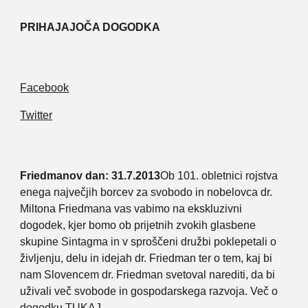
PRIHAJAJOČA DOGODKA
Facebook
Twitter
Friedmanov dan: 31.7.2013
Ob 101. obletnici rojstva
enega največjih borcev za svobodo in nobelovca dr.
Miltona Friedmana vas vabimo na ekskluzivni
dogodek, kjer bomo ob prijetnih zvokih glasbene
skupine Sintagma in v sproščeni družbi poklepetali o
življenju, delu in idejah dr. Friedman ter o tem, kaj bi
nam Slovencem dr. Friedman svetoval narediti, da bi
uživali več svobode in gospodarskega razvoja. Več o
dogodku
TUKAJ
.