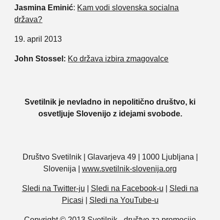
Jasmina Eminić
:
Kam vodi slovenska socialna
država?
19. april 2013
John Stossel:
Ko država izbira zmagovalce
Svetilnik je nevladno in nepolitično društvo, ki
osvetljuje Slovenijo z idejami svobode.
Društvo Svetilnik | Glavarjeva 49 | 1000 Ljubljana |
Slovenija |
www.svetilnik-slovenija.org
Sledi na Twitter-ju
|
Sledi na Facebook-u
|
Sledi na
Picasi
|
Sledi na YouTube-u
Copyright © 2013 Svetilnik - društvo za promocijo