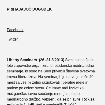
PRIHAJAJOČ DOGODEK
Facebook
Twitter
Liberty Seminars (26.-31.8.2013)
Svetilnik bo šesto
leto zapovrstjo organiziral enotedenske mednarodne
seminarje, ki bodo na Bled privabili številna svetovna
imena liberalizma. Na seminarjih je na voljo le še 40
mest za vse, ki želijo raziskovati liberalne ideje in
prakse po celem svetu. Če imate radi izzive za
možgančke, javno soočenje mnenj in pestro
mednarodno družbo, vabljeni, da se prijavite!
Rok za
prijave je 1. julij
. Več o seminarjih
TUKAJ