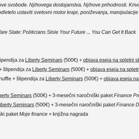
hove svobode. Njihovega dostojanstva. Njihove prihodnosti. Kriv
 spodletelo ustaviti svetovni motor kraje, poniževanja, manipulaci
fare State: Politicians Stole Your Future ... You Can Get It Back
tipendija za
Liberty Seminars
(500€) +
objava eseja na spletni st
+ štipendija za
Liberty Seminars
(500€) +
objava eseja na spletn
uffle + štipendija za
Liberty Seminars
(500€) +
objava eseja na 
berty Seminars
(500€) + 3-mesečni naročniški paket
Finance P
iberty Seminars
(500€) + 3-mesečni naročniški paket
Finance Di
ški paket
Moje finance
+ knjižna nagrada