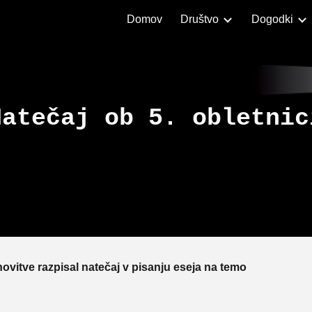
Domov
Društvo
Dogodki
ip to main content
Skip to navigat
Natečaj ob 5. obletnic
anovitve razpisal natečaj v pisanju eseja na temo