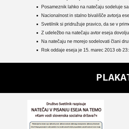
Posameznik lahko na natečaju sodeluje s
Nacionalnost in stalno bivališče avtorja e
Svetilnik si pridružuje pravico, da se v pri
Z udeležbo na natečaju avtor eseja dovoljuje
Na natečaju ne morejo sodelovati člani druš
Rok oddaje eseja je 15. marec 2013 ob 23:
PLAKA