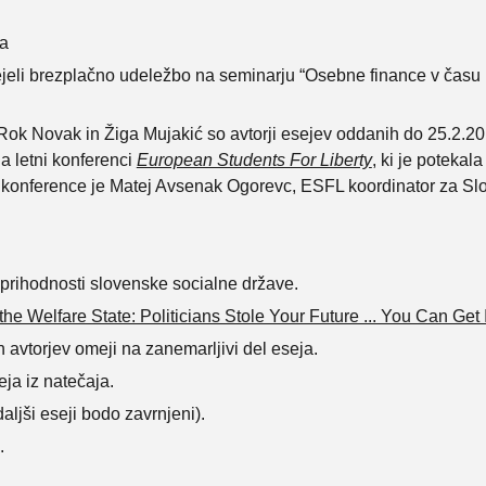
da
ejeli brezplačno udeležbo na seminarju “Osebne finance v času k
k Novak in Žiga Mujakić so avtorji esejev oddanih do 25.2.2013
a letni konferenci
European Students For Liberty
, ki je potekal
 konference je Matej Avsenak Ogorevc, ESFL koordinator za Slo
prihodnosti slovenske socialne države.
 the Welfare State: Politicians Stole Your Future ... You Can Get 
ih avtorjev omeji na zanemarljivi del eseja.
eja iz natečaja.
ljši eseji bodo zavrnjeni).
.