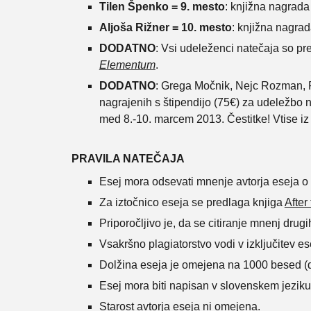
Tilen Špenko = 9. mesto
: knjižna nagrada
Aljoša Rižner =
10. mesto
: knjižna nagra
DODATNO
: Vsi udeleženci natečaja so pr
Elementum
.
DODATNO
: Grega Močnik, Nejc Rozman, Ro
nagrajenih s štipendijo (75€) za udeležbo n
med 8.-10. marcem 2013. Čestitke! Vtise iz
PRAVILA NATEČAJA
Esej mora odsevati mnenje avtorja eseja o 
Za iztočnico eseja se predlaga knjiga
After
Priporočljivo je, da se citiranje mnenj drug
Vsakršno plagiatorstvo vodi v izključitev es
Dolžina eseja je omejena na 1000 besed (da
Esej mora biti napisan v slovenskem jeziku
Starost avtorja eseja ni omejena.