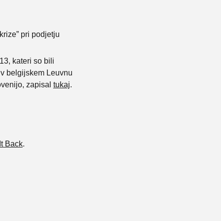
rize” pri podjetju
, kateri so bili
a v belgijskem Leuvnu
venijo, zapisal
tukaj
.
It Back
.