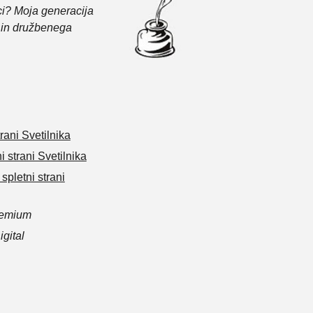
ci? Moja generacija
je in družbenega
rani Svetilnika
i strani Svetilnika
spletni strani
remium
gital