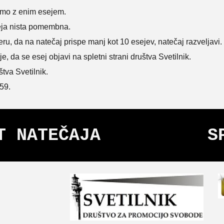
amo z enim esejem.
seja nista pomembna.
meru, da na natečaj prispe manj kot 10 esejev, natečaj razveljavi.
, da se esej objavi na spletni strani društva Svetilnik.
tva Svetilnik.
59.
T NATEČAJA
S