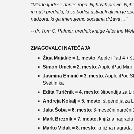
"Mlade ljudi se danes ropa. Njihovih pravic. Nji
in naši predniki, ki so bodisi ustvarili ali jim je
nadzora, ki ga imenujemo socialna država ... "
-- dr. Tom G. Palmer, urednik knjige After the Wel
ZMAGOVALCI NATEČAJA
Žiga Mujakić = 1. mesto
: Apple iPad 4 + š
Simon Umek = 2. mesto
: Apple iPad Mini 
Jasmina Eminić =
3. mesto
: Apple iPod Sh
Svetilnika
Edita Turičnik = 4. mesto
: štipendija za
Li
Andreja Kokalj = 5. mesto
: štipendija za
L
Jaka Šoba = 6. mesto
: 3-mesečni naročni
Mark Breznik = 7. mesto
: knjižna nagrada
Marko Vidak = 8. mesto
: knjižna nagrada