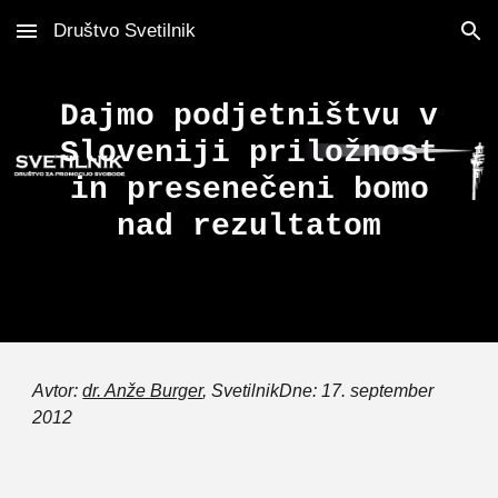
Društvo Svetilnik
Skip to main content
Skip to navigation
Dajmo podjetništvu v
Sloveniji priložnost
in presenečeni bomo
nad rezultatom
Avtor:
dr. Anže Burger
, SvetilnikDne: 17. september
2012