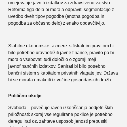
omejevanje javnih izdatkov za zdravstveno varstvo.
Reforma trga dela bi morala odpraviti segmentacijo z
uvedbo dveh tipov pogodbe (enotna pogodba in
pogodba za občasno delo) z enako obdavčitvijo.
Stabilne ekonomske razmere: s fiskalnim pravilom bi
bilo potrebno uravnotežiti javne finance, pravilo pa bi
moralo vsebovati tudi določilo o zgornji meji
javnofinančnih izdatkov. Sanirati bi bilo potrebno
bančni sistem s kapitalom privatnih vlagateljev. Država
bi se morala umakniti iz večine gospodarskih družb.
Politično okolje:
Svoboda – povečuje raven izkoriščanja podjetniških
priložnosti: skoraj vse regulirane poklice je potrebno
deregulirati oz. zahteve usposobljenosti prepustiti