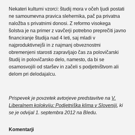
Nekateri kulturni vzorci: študij mora v očeh ljudi postati
ne samoumevna pravica slehernika, pač pa privatna
naložba s privatnimi donosi. Z reformo visokega
šolstva je na primer z vavčerji potrebno preprečiti javno
financiranje študija nad 4 leti, saj mladi v
najproduktivnejši in z najmanj obveznostmi
obremenjeni starosti zapravljajo čas za polovičarski
študij in polovičarsko delo, namesto, da bi se
osamosvojili od staršev in začeli s podjetništvom ali
delom pri delodajalcu.
Prispevek je povzetek avtorjeve predstavitve na
V.
Liberalnem kolokviju: Podjetniška klima v Sloveniji
, ki
se je odvijal 1. septembra 2012 na Bledu.
Komentarji