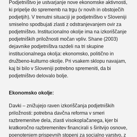
Podjetništvo je ustvarjanje nove ekonomske aktivnosti,
ki pripelje do sprememb na trgu (v novih in obstoječih
podjetjih). V trenutni situaciji je podjetništvo v Sloveniji
smiselno spodbujati zlasti z odstranjevanjem ovir za
podjetništvo. Institucionalno okolje ima na izkoriščanje
podjetniških priložnosti močan vpliv. Shane (2003)
dejavnike podjetništva razdeli na tri skupine
institucionalnega okolja: ekonomsko, politično in
družbeno-kulturno okolje. Pri vsakem sklopu navajam,
kaj bi bilo v Sloveniji potrebno spremeniti, da bi
podjetništvo delovalo bolje.
Ekonomsko okolje:
Davki – znižujejo raven izkoriščanja podjetniških
priložnosti: potrebna davčna reforma v smeri
razbremenitve dela, zlasti visokoplačanega, kjer bi
kratkoročno razbremenitev financirali s širitvijo osnove,
poenotenjem prispevnih stopenj za socialno varstvo, z