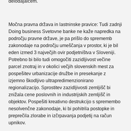
delodajalcem.
Močna pravna država in lastninske pravice: Tudi zadnji
Doing business Svetovne banke ne kaže napredka na
področju pravne države, je pa prišlo do sprememb
zakonodaje na področju umeščanja v prostor, ki je bil
eden izmed 3 največjih ovir podjetništva v Sloveniji.
Potrebno bi bilo tudi omogočiti zazidljivost večine
parcel znotraj in v okolici večjih slovenskih mest za
pospešitev urbanizacije družbe in presekanje z
izjemno škodljivo ultrapredimenzionirano
regionalizacijo. Sprostitev zazidljivosti zemljišč bi
znižala cene poslovnih in industrijskih zemljišč in
objektov. Pospešiti kreativno destrukcijo s spremembo
nesolvenčne zakonodaje, ki bi pohitrila postopke in
preprečila zlorabe in izčrpavanja podjetij na račun
upnikov.