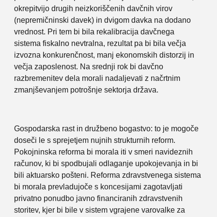
okrepitvijo drugih neizkoriščenih davčnih virov
(nepremičninski davek) in dvigom davka na dodano
vrednost. Pri tem bi bila rekalibracija davčnega
sistema fiskalno nevtralna, rezultat pa bi bila večja
izvozna konkurenčnost, manj ekonomskih distorzij in
večja zaposlenost. Na srednji rok bi davčno
razbremenitev dela morali nadaljevati z načrtnim
zmanjševanjem potrošnje sektorja država.
Gospodarska rast in družbeno bogastvo: to je mogoče
doseči le s sprejetjem nujnih strukturnih reform.
Pokojninska reforma bi morala iti v smeri navideznih
računov, ki bi spodbujali odlaganje upokojevanja in bi
bili aktuarsko pošteni. Reforma zdravstvenega sistema
bi morala prevladujoče s koncesijami zagotavljati
privatno ponudbo javno financiranih zdravstvenih
storitev, kjer bi bile v sistem vgrajene varovalke za