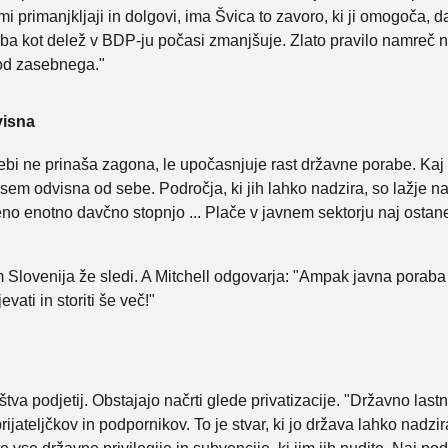
mi primanjkljaji in dolgovi, ima Švica to zavoro, ki ji omogoča, d
aba kot delež v BDP-ju počasi zmanjšuje. Zlato pravilo namreč ni 
 od zasebnega."
visna
sebi ne prinaša zagona, le upočasnjuje rast državne porabe. Kaj 
em odvisna od sebe. Področja, ki jih lahko nadzira, so lažje na
eno enotno davčno stopnjo ... Plače v javnem sektorju naj ostane
in jim Slovenija že sledi. A Mitchell odgovarja: "Ampak javna po
vati in storiti še več!"
va podjetij. Obstajajo načrti glede privatizacije. "Državno last
rijateljčkov in podpornikov. To je stvar, ki jo država lahko nadzi