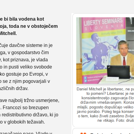
če bi bila vodena kot
voja, toda ne v obstoječem
itchell.
čuje davčne sisteme in je
ga, v gospodarstvo čim
 kot priznava, je vlada
o in pusti veliko svobode
iko gostuje po Evropi, v
mo se z njim pogovarjali v
azličnih držav.
ave najbolj tržno usmerjene,
do. Francozi so brezupen
 redistributivno državo, ki jo
so v globokih težavah.
in zanašanje nase. Vlade v