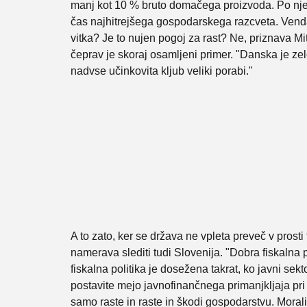
manj kot 10 % bruto domačega proizvoda. Po nje
čas najhitrejšega gospodarskega razcveta. Vendar
vitka? Je to nujen pogoj za rast? Ne, priznava Mi
čeprav je skoraj osamljeni primer. "Danska je zel
nadvse učinkovita kljub veliki porabi."
A to zato, ker se država ne vpleta preveč v prosti 
namerava slediti tudi Slovenija. "Dobra fiskalna p
fiskalna politika je dosežena takrat, ko javni s
postavite mejo javnofinančnega primanjkljaja pri 
samo raste in raste in škodi gospodarstvu. Moral