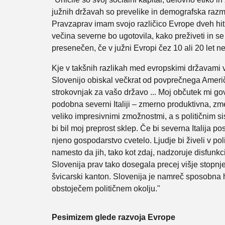
južnih državah so prevelike in demografska razme
Pravzaprav imam svojo različico Evrope dveh hitr
večina severne bo ugotovila, kako preživeti in se r
presenečen, če v južni Evropi čez 10 ali 20 let ne
Kje v takšnih razlikah med evropskimi državami 
Slovenijo obiskal večkrat od povprečnega Amer
strokovnjak za vašo državo ... Moj občutek mi gov
podobna severni Italiji – zmerno produktivna, z
veliko impresivnimi zmožnostmi, a s političnim si
bi bil moj preprost sklep. Če bi severna Italija po
njeno gospodarstvo cvetelo. Ljudje bi živeli v pol
namesto da jih, tako kot zdaj, nadzoruje disfunk
Slovenija prav tako dosegala precej višje stopnje 
švicarski kanton. Slovenija je namreč sposobna h
obstoječem političnem okolju."
Pesimizem glede razvoja Evrope