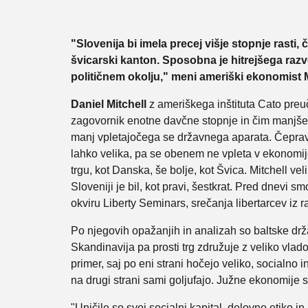
"Slovenija bi imela precej višje stopnje rasti, 
švicarski kanton. Sposobna je hitrejšega raz
političnem okolju," meni ameriški ekonomist M
Daniel Mitchell
z ameriškega inštituta Cato preu
zagovornik enotne davčne stopnje in čim manjše
manj vpletajočega se državnega aparata. Čeprav,
lahko velika, pa se obenem ne vpleta v ekonomij
trgu, kot Danska, še bolje, kot Švica. Mitchell vel
Sloveniji je bil, kot pravi, šestkrat. Pred dnevi s
okviru Liberty Seminars, srečanja libertarcev iz r
Po njegovih opažanjih in analizah so baltske drž
Skandinavija pa prosti trg združuje z veliko vla
primer, saj po eni strani hočejo veliko, socialno in
na drugi strani sami goljufajo. Južne ekonomije 
"Uničile so svoj socialni kapital, delovno etiko 