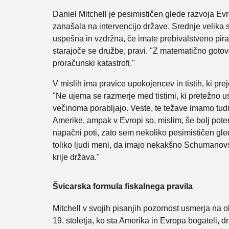
Daniel Mitchell je pesimističen glede razvoja Evr
zanašala na intervencijo države. Srednje velika 
uspešna in vzdržna, če imate prebivalstveno piram
starajoče se družbe, pravi. "Z matematično gotov
proračunski katastrofi."
V mislih ima pravice upokojencev in tistih, ki pr
"Ne ujema se razmerje med tistimi, ki pretežno ust
večinoma porabljajo. Veste, te težave imamo tud
Amerike, ampak v Evropi so, mislim, še bolj pote
napačni poti, zato sem nekoliko pesimističen gle
toliko ljudi meni, da imajo nekakšno Schumanovsk
krije država."
Švicarska formula fiskalnega pravila
Mitchell v svojih pisanjih pozornost usmerja na 
19. stoletja, ko sta Amerika in Evropa bogateli, d