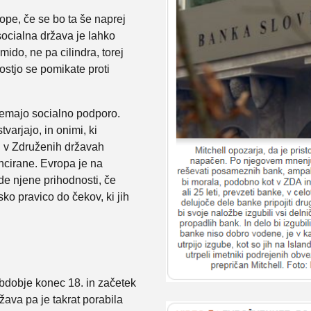
ope, če se bo ta še naprej
socialna država je lahko
ido, ne pa cilindra, torej
ostjo se pomikate proti
ejemajo socialno podporo.
varjajo, in onimi, ki
i v Združenih državah
ncirane. Evropa je na
de njene prihodnosti, če
o pravico do čekov, ki jih
obdobje konec 18. in začetek
ržava pa je takrat porabila