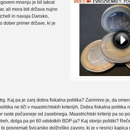
govem mnenju je bil takrat
, ali mora biti država nujno
tchell in navaja Dansko,
o dober primer države, ki je
trg. Kaj pa je zanj dobra fiskalna politika? Zanimivo je, da omenj
olitika ne tiči v maastrichtskih kriterijih. Dobra fiskalna polit
ektor raste počasneje od zasebnega. Maastrichtski kriteriji pa s
treh, dolga pa pri 60 odstotkih BDP-ja? Kaj storijo politiki? Reč
i bi posnemati švicarsko dolžniško zavoro, ki je v resnici kapi