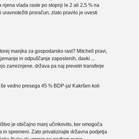
a njena vlada raste po stopnji le 2 ali 2,5 % na
uravnotežiti proračun, zlato pravilo je uvesti
torej manjka za gospodarsko rast? Mitchell pravi,
jemanje in odpuščanje zaposlenih, davki ...
jo zamrznjene, država pa naj prevetri transferje
raba še vedno presega 45 % BDP-ja! Kakršen koli
ništvo je običajno manj učinkovito, ker omogoča
ra in spremeni. Zato privatizirajte državna podjetja