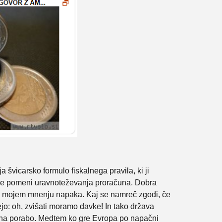
a švicarsko formulo fiskalnega pravila, ki ji
ika ne pomeni uravnoteževanja proračuna. Dobra
o po mojem mnenju napaka. Kaj se namreč zgodi, če
ejo: oh, zvišati moramo davke! In tako država
ca na porabo. Medtem ko gre Evropa po napačni