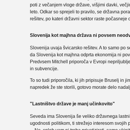
poti z večanjem vloge države, višjimi davki, večji
leto. Odkar so sprejeli to pravilo, se državna por
rešitev, po kateri državni sektor raste počasneje
Slovenija kot majhna država ni povsem neod
Slovenija uvaja švicarsko rešitev. A to samo po 
da Slovenija kot majhna odprta ekonomija ni povs
Predvsem Mitchell priporoča v Evropi nepriljublj
in subvencije.
To so tudi priporočila, ki jih pripisuje Bruselj 
napredek že ste storili, gotovo morate delo nadalje
"Lastništvo države je manj učinkovito"
Seveda ima Slovenija še veliko državnega lastništ
ugodnosti politikom, ti strežejo interesom svojih p