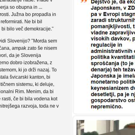
rja so obupna in ...
osti. Južna bo propadla in
eformirati. Ne bi bil
 bi bilo več demokracije."
vidi Slovenijo? "Morda sem
ičana, ampak zato še nisem
ori, da je Slovenija
merno dobro izobražena, z
stemom, ki jo drži nazaj. To
stala švicarski kanton, bi
itičnem sistemu, ki deluje,
cionalni Rim. Menim, da bi
rasti, če bi bila vodena kot
itrejšega razvoja, toda ne v