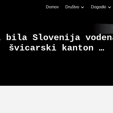
Domov
Društvo
Dogodki
ip to main content
Skip to navigat
i bila Slovenija voden
švicarski kanton …