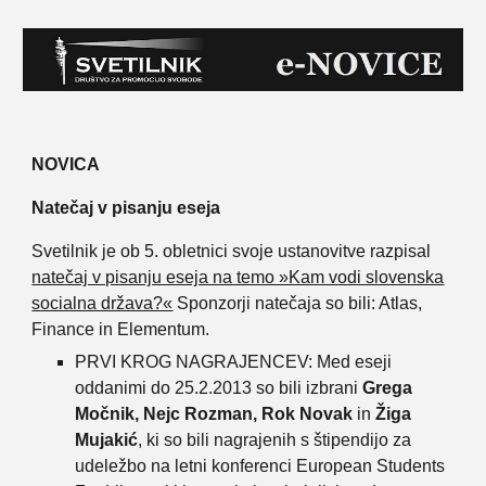
NOVICA
Natečaj v pisanju eseja
Svetilnik je ob 5. obletnici svoje ustanovitve razpisal
natečaj v pisanju eseja na temo »Kam vodi slovenska
socialna država?«
Sponzorji natečaja so bili: Atlas,
Finance in Elementum.
PRVI KROG NAGRAJENCEV: Med eseji
oddanimi do 25.2.2013 so bili izbrani
Grega
Močnik, Nejc Rozman, Rok Novak
in
Žiga
Mujakić
, ki so bili nagrajenih s štipendijo za
udeležbo na letni konferenci European Students