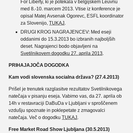
For Liberty, ki je potekala v belgijskem Leuvnu
med 8.-10. marcem 2013. Vtise iz konference je
opisal Matej Avsenak Ogorevc, ESFL koordinator
za Slovenijo,
TUKAJ
.
DRUGI KROG NAGRAJENCEV: Med eseji
oddanimi do 15.3.2013 bo izbranih najboljših
deset. Nagrajenci bodo objavljeni na
Svetilnikovem dogodku 27. aprila 2013
.
PRIHAJAJOČA DOGODKA
Kam vodi slovenska socialna država? (27.4.2013)
Prišel je trenutek razglasitve rezultatov Svetilnikovega
natečaja v pisanju eseja. Vabimo vas, da 27. aprila ob
14h v restavraciji DaBuDa v Ljubljani v sproščenem
vzdušju spoznate in poklepetate z zmagovalci
natečaja. Več o dogodku
TUKAJ
.
Free Market Road Show Ljubljana (30.5.2013)