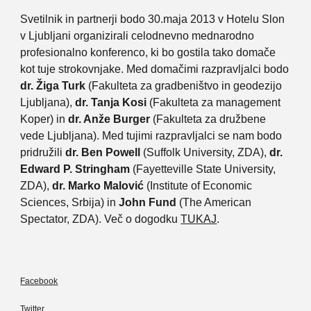
Svetilnik in partnerji bodo 30.maja 2013 v Hotelu Slon
v Ljubljani organizirali celodnevno mednarodno
profesionalno konferenco, ki bo gostila tako domače
kot tuje strokovnjake. Med domačimi razpravljalci bodo
dr. Žiga Turk
(Fakulteta za gradbeništvo in geodezijo
Ljubljana),
dr. Tanja Kosi
(Fakulteta za management
Koper) in
dr. Anže Burger
(Fakulteta za družbene
vede Ljubljana). Med tujimi razpravljalci se nam bodo
pridružili
dr. Ben Powell
(Suffolk University, ZDA),
dr.
Edward P. Stringham
(Fayetteville State University,
ZDA),
dr. Marko Malović
(Institute of Economic
Sciences, Srbija) in
John Fund
(The American
Spectator, ZDA). Več o dogodku
TUKAJ
.
Facebook
Twitter