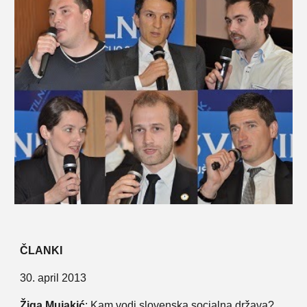
ČLANKI
30. april 2013
Žiga Mujakić
:
Kam vodi slovenska socialna država?